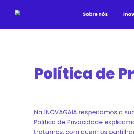
Skip
to
Ino
Sobre nós
main
content
Política de 
Na INOVAGAIA respeitamos a sua
Política de Privacidade explic
tratamos, com quem os partilh