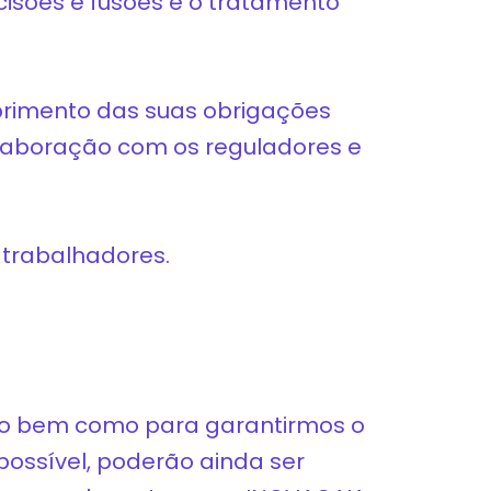
cisões e fusões e o tratamento
primento das suas obrigações
olaboração com os reguladores e
 trabalhadores.
igo bem como para garantirmos o
possível, poderão ainda ser