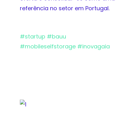
referência no setor em Portugal.
#
startup
#
bauu
#
mobileselfstorage
#
inovagaia