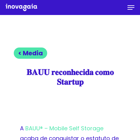
Men
Skip
to
Close
main
Menu
content
< Media
𝐁𝐀𝐔𝐔 𝐫𝐞𝐜𝐨𝐧𝐡𝐞𝐜𝐢𝐝𝐚 𝐜𝐨𝐦𝐨
𝐒𝐭𝐚𝐫𝐭𝐮𝐩
A
BAUU® – Mobile Self Storage
acaba de conquistar o estatuto de