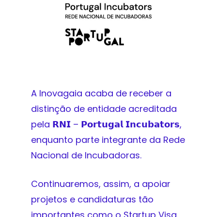
A Inovagaia acaba de receber a
distinção de entidade acreditada
pela 𝗥𝗡𝗜 – 𝗣𝗼𝗿𝘁𝘂𝗴𝗮𝗹 𝗜𝗻𝗰𝘂𝗯𝗮𝘁𝗼𝗿𝘀,
enquanto parte integrante da Rede
Nacional de Incubadoras.
Continuaremos, assim, a apoiar
projetos e candidaturas tão
importantes como o Startup Visa