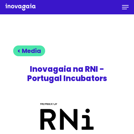
Men
Skip
to
Close
main
Menu
content
< Media
Inovagaia na RNI -
Portugal Incubators