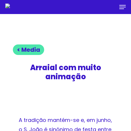
Men
Skip
to
Close
main
Menu
content
< Media
Arraial com muito
animação
A tradição mantém-se e, em junho,
o S. João é sinónimo de festa entre