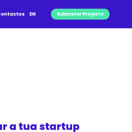
ontactos
EN
Submeter Projecto
r a tua startup