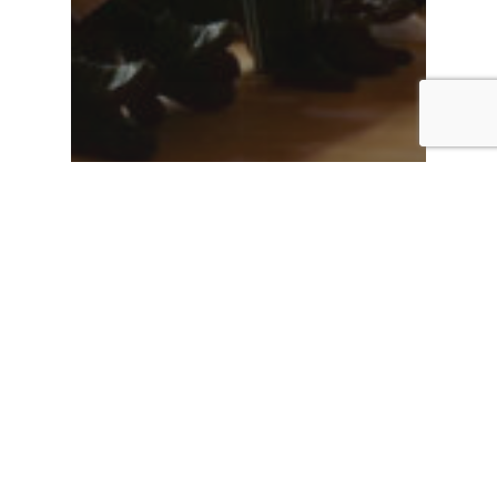
Notícias
Copilot 365 vai
revolucionar o seu
trabalho