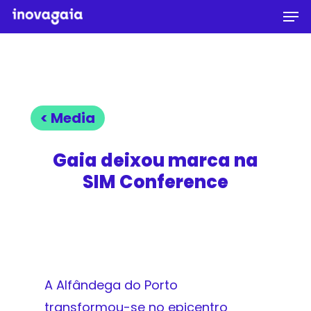
Men
Skip
to
Close
main
Menu
content
< Media
Gaia deixou marca na
SIM Conference
A Alfândega do Porto
transformou-se no epicentro