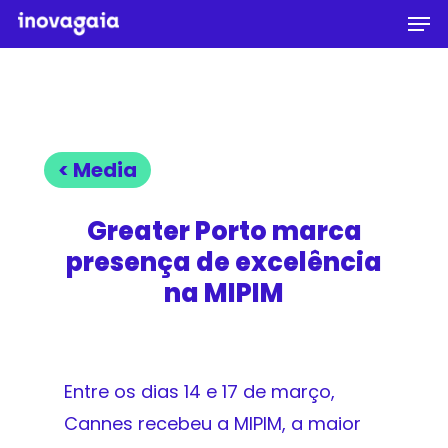
Men
Skip
to
Close
main
Menu
content
< Media
Greater Porto marca
presença de excelência
na MIPIM
Entre os dias 14 e 17 de março,
Cannes recebeu a MIPIM, a maior