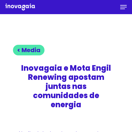
Men
Skip
to
Close
main
Menu
content
< Media
Inovagaia e Mota Engil
Renewing apostam
juntas nas
comunidades de
energia