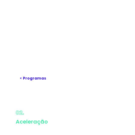
< Programas
02.
Aceleração
Lorem ipsum dolor sit amet,