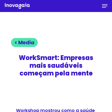
Men
Skip
to
Close
main
Menu
content
< Media
WorkSmart: Empresas
mais saudáveis
começam pela mente
Workshop mostrou como a saúde