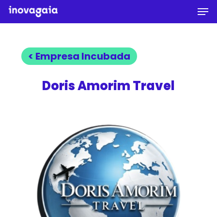
Men
Skip
to
Close
main
Menu
content
< Empresa Incubada
Doris Amorim Travel