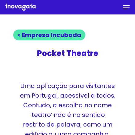
Men
Skip
to
Close
main
Menu
content
< Empresa Incubada
Pocket Theatre
Uma aplicação para visitantes
em Portugal, acessível a todos.
Contudo, a escolha no nome
‘teatro’ não é no sentido
restrito da palavra, como um
edifício ou uma companhia,