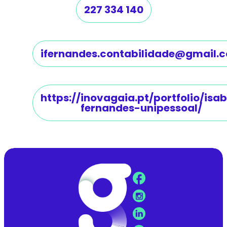
227 334 140
ifernandes.contabilidade@gmail.
https://inovagaia.pt/portfolio/isab
fernandes-unipessoal/