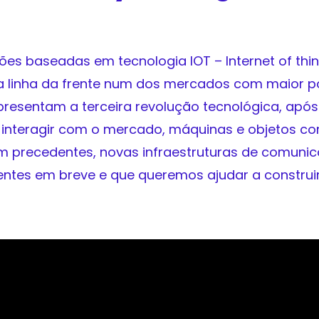
ões baseadas em tecnologia IOT – Internet of th
na linha da frente num dos mercados com maior p
resentam a terceira revolução tecnológica, após 
interagir com o mercado, máquinas e objetos com
em precedentes, novas infraestruturas de comunica
sentes em breve e que queremos ajudar a construir